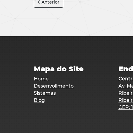
Anterior
Mapa do Site
End
Home
Centr
Desenvolimento
Av. Ma
Sistemas
Ribeir
Blog
Ribei