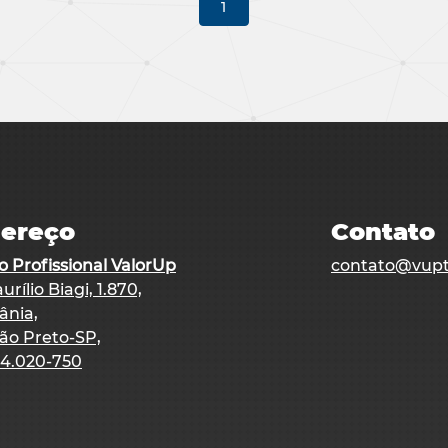
1
ereço
Contato
o Profissional ValorUp
contato@vupt
urílio Biagi, 1.870,
ânia,
rão Preto-SP,