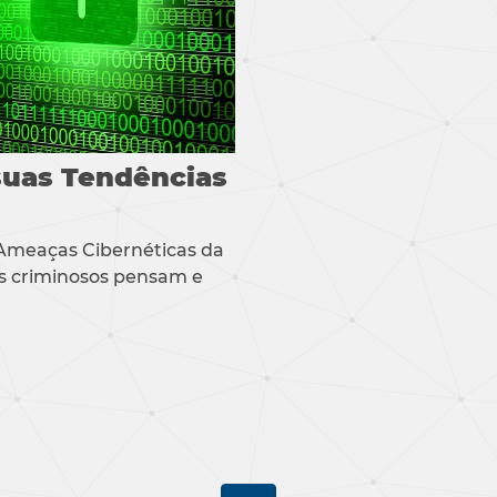
suas Tendências
e Ameaças Cibernéticas da
s criminosos pensam e