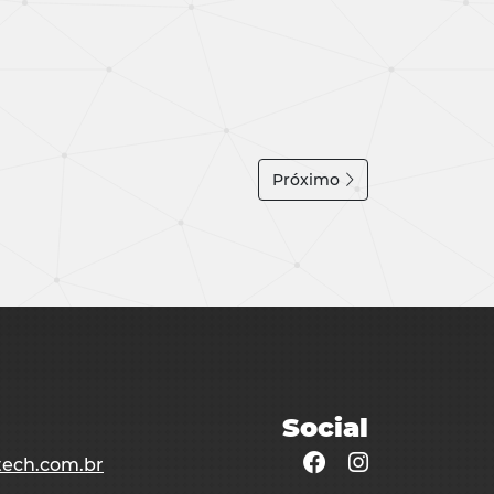
Próximo
Social
ech.com.br