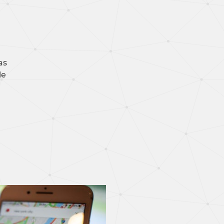
as
le