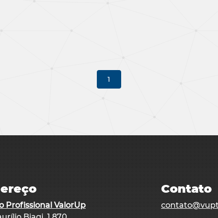
1
ereço
Contato
o Profissional ValorUp
contato@vupt
urílio Biagi, 1.870,